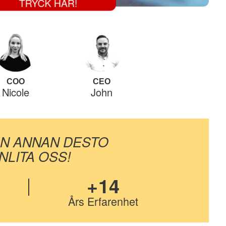
TRYCK HÄR!
COO
CEO
Nicole
John
ON ANNAN DESTO
LITA OSS!
+14
Års Erfarenhet