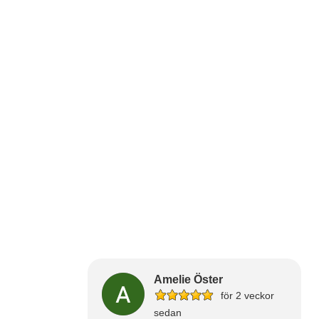
Amelie Öster
för 2 veckor
sedan