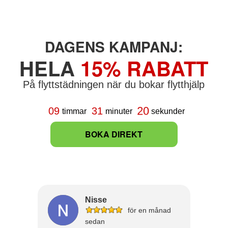
DAGENS KAMPANJ:
HELA
15% RABATT
På flyttstädningen när du bokar flytthjälp
19
09
31
timmar
minuter
sekunder
BOKA DIREKT
Nisse
för en månad
sedan