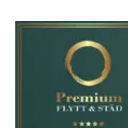
Vill du samar
med oss?
Namn: *
E-post: *