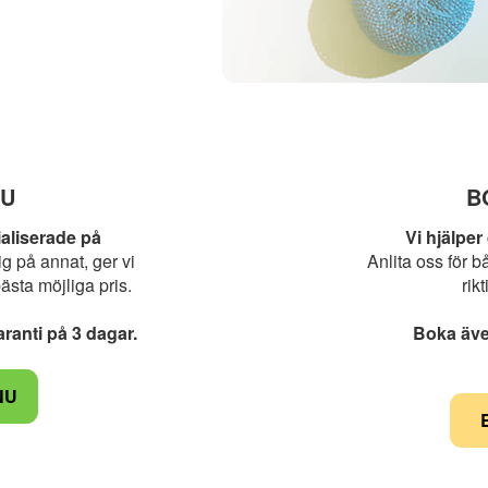
NU
B
aliserade på
Vi hjälper
g på annat, ger vi
Anlita oss för b
bästa möjliga pris.
rik
ranti på 3 dagar.
Boka även
NU