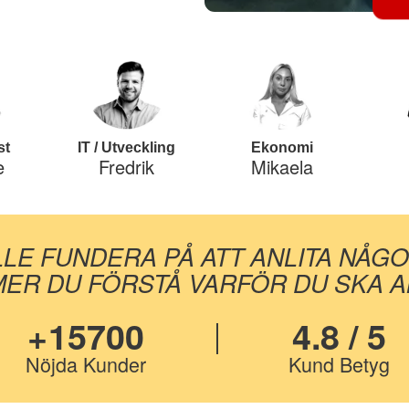
st
IT / Utveckling
Ekonomi
e
Fredrik
Mikaela
LLE FUNDERA PÅ ATT ANLITA NÅG
ER DU FÖRSTÅ VARFÖR DU SKA AN
+15700
4.8 / 5
Nöjda Kunder
Kund Betyg