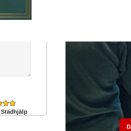
 Städhjälp
D